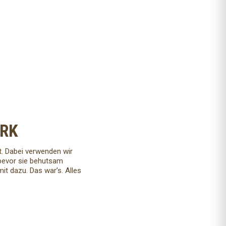
Holzofenbrot
Herzhaft, würzig, mit herrlich duftenden Röstaromen
und einer unvergleichlich röschen Kruste
ERK
t. Dabei verwenden wir
 bevor sie behutsam
t dazu. Das war’s. Alles