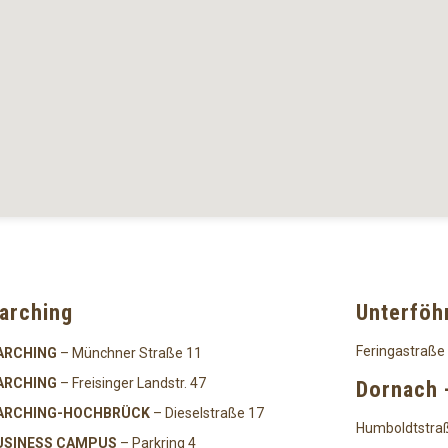
arching
Unterföh
Feringastraße
ARCHING
– Münchner Straße 11
ARCHING
– Freisinger Landstr. 47
Dornach 
ARCHING-HOCHBRÜCK
– Dieselstraße 17
Humboldtstra
USINESS CAMPUS
– Parkring 4