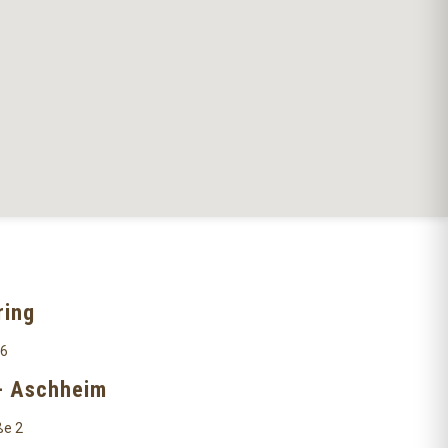
ring
 6
- Aschheim
ße 2