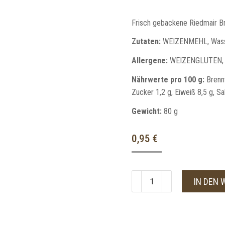
Frisch gebackene Riedmair Bre
Zutaten:
WEIZENMEHL, Wasse
Allergene:
WEIZENGLUTEN,
Nährwerte pro 100 g:
Brennw
Zucker 1,2 g, Eiweiß 8,5 g, Sa
Gewicht:
80 g
0,95
€
IN DEN