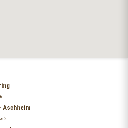
ring
 6
- Aschheim
ße 2