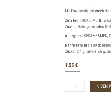
Mit Dinkelmehl und durch die 
Zutaten:
DINKELMEHL, Wasser
Zucker, Hefe, geröstete
Allergene:
SESAMSAMEN, D
Nährwerte pro 100 g:
Brennw
Zucker 2,4 g, Eiweiß 9,6 g, Sa
1,55
€
IN DEN