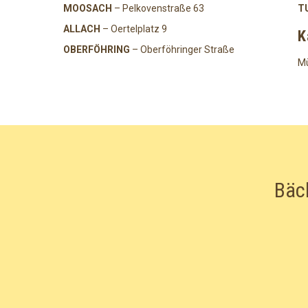
MOOSACH
– Pelkovenstraße 63
T
ALLACH
– Oertelplatz 9
K
OBERFÖHRING
– Oberföhringer Straße
Mü
Bäc