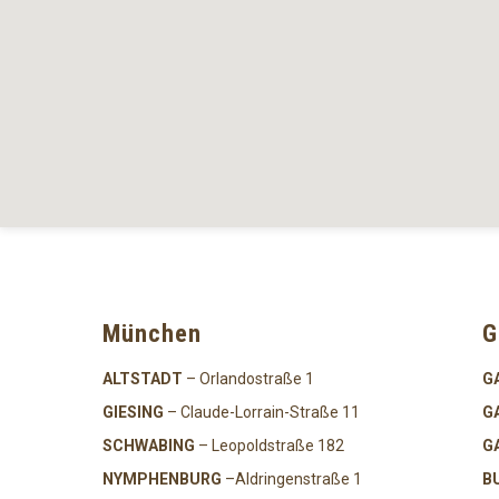
München
G
ALTSTADT
– Orlandostraße 1
G
GIESING
– Claude-Lorrain-Straße 11
G
SCHWABING
– Leopoldstraße 182
G
NYMPHENBURG
–Aldringenstraße 1
B