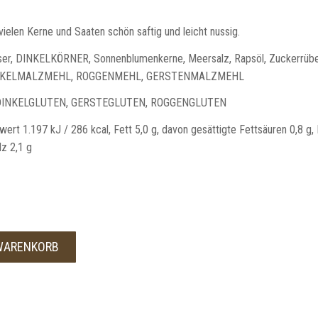
vielen Kerne und Saaten schön saftig und leicht nussig.
, DINKELKÖRNER, Sonnenblumenkerne, Meersalz, Rapsöl, Zuckerrübe
s DINKELMALZMEHL, ROGGENMEHL, GERSTENMALZMEHL
INKELGLUTEN, GERSTEGLUTEN, ROGGENGLUTEN
ert 1.197 kJ / 286 kcal, Fett 5,0 g, davon gesättigte Fettsäuren 0,8 g,
lz 2,1 g
 WARENKORB