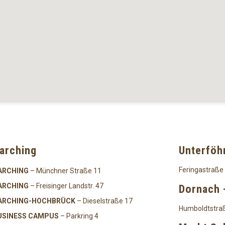
arching
Unterföh
Feringastraße
ARCHING
– Münchner Straße 11
ARCHING
– Freisinger Landstr. 47
Dornach 
ARCHING-HOCHBRÜCK
– Dieselstraße 17
Humboldtstra
USINESS CAMPUS
– Parkring 4