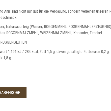
d Anis sind nicht nur gut für die Verdauung, sondern verleihen unseren 
 Geschmack.
er, Natursauerteig (Wasser, ROGGENMEHL, ROGGENMAHLERZEUGNIS)
östetes ROGGENMALZMEHL, WEIZENMALZMEHL, Koriander, Fenchel
 ROGGENGLUTEN
ert 1.191 kJ / 284 kcal, Fett 1,5 g, davon gesättigte Fettsäuren 0,2 g,
lz 1,8 g
 WARENKORB