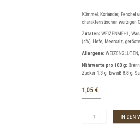
Kümmel, Koriander, Fenchel un
charakteristischen würzigen
Zutaten:
WEIZENMEHL, Wass
(4%), Hefe, Meersalz, ger
Allergene:
WEIZENGLUTEN,
Nährwerte pro 100 g:
Brennw
Zucker 1,3 g, Eiweiß 8,8 g, Sa
1,05
€
IN DEN