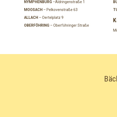
NYMPHENBURG
–Aldringenstraße 1
B
MOOSACH
– Pelkovenstraße 63
T
ALLACH
– Oertelplatz 9
K
OBERFÖHRING
– Oberföhringer Straße
Mü
Bäc