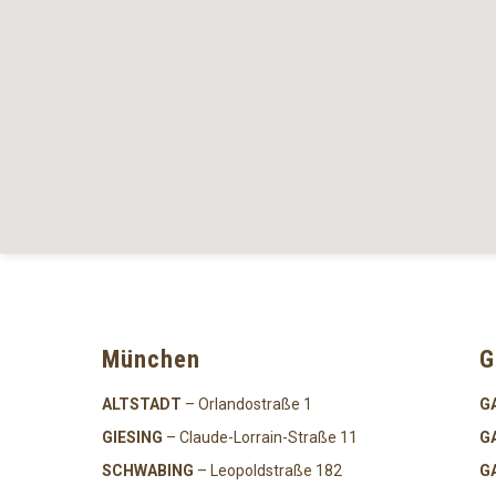
München
G
ALTSTADT
– Orlandostraße 1
G
GIESING
– Claude-Lorrain-Straße 11
G
SCHWABING
– Leopoldstraße 182
G