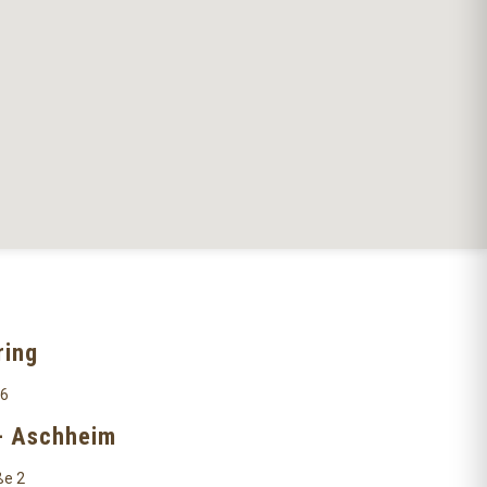
ring
 6
- Aschheim
ße 2