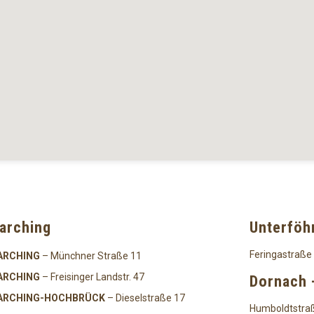
arching
Unterföh
Feringastraße
ARCHING
– Münchner Straße 11
ARCHING
– Freisinger Landstr. 47
Dornach 
ARCHING-HOCHBRÜCK
– Dieselstraße 17
Humboldtstra