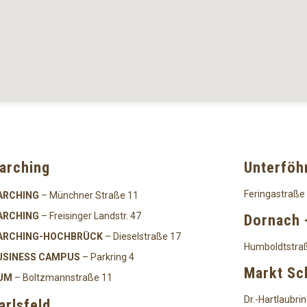
arching
Unterföh
Feringastraße
ARCHING
– Münchner Straße 11
ARCHING
– Freisinger Landstr. 47
Dornach 
ARCHING-HOCHBRÜCK
– Dieselstraße 17
Humboldtstra
USINESS CAMPUS
– Parkring 4
Markt S
UM
– Boltzmannstraße 11
Dr.-Hartlaubrin
arlsfeld