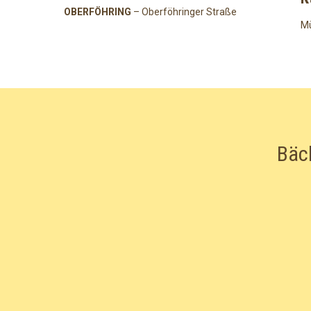
OBERFÖHRING
– Oberföhringer Straße
Mü
Bäc