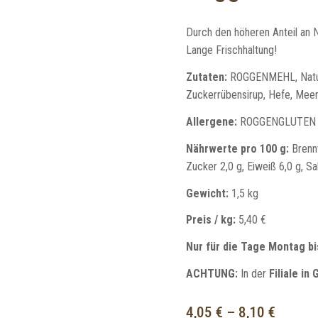
Durch den höheren Anteil an N
Lange Frischhaltung!
Zutaten:
ROGGENMEHL, Natu
Zuckerrübensirup, Hefe, Mee
Allergene:
ROGGENGLUTEN
Nährwerte pro 100 g:
Brennw
Zucker 2,0 g, Eiweiß 6,0 g, Sa
Gewicht:
1,5 kg
Preis / kg:
5,40 €
Nur für die Tage Montag bi
ACHTUNG:
In der
Filiale in
4,05
€
–
8,10
€