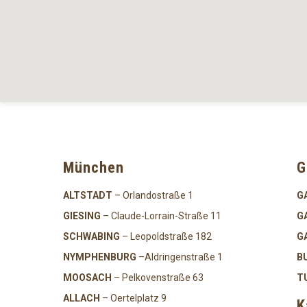
München
G
ALTSTADT
– Orlandostraße 1
G
GIESING
– Claude-Lorrain-Straße 11
G
SCHWABING
– Leopoldstraße 182
G
NYMPHENBURG
–Aldringenstraße 1
B
MOOSACH
– Pelkovenstraße 63
T
ALLACH
– Oertelplatz 9
K