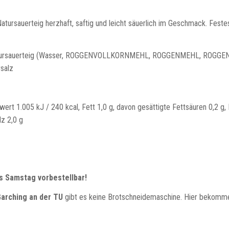
atursauerteig herzhaft, saftig und leicht säuerlich im Geschmack. Festes 
rsauerteig (Wasser, ROGGENVOLLKORNMEHL, ROGGENMEHL, ROGGEN
rsalz
ert 1.005 kJ / 240 kcal, Fett 1,0 g, davon gesättigte Fettsäuren 0,2 g,
lz 2,0 g
s Samstag vorbestellbar!
 Garching an der TU
gibt es keine Brotschneidemaschine. Hier bekomme