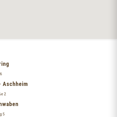
ring
 6
- Aschheim
ße 2
chwaben
g 5