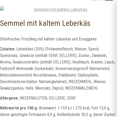
content
Semmel mit kaltem Leberkäs
Ofenfrischer Frischling mit kaltem Leberkäs und Essiggurke
Zutaten:
Leberkäse (35%) (Schweinefleisch, Wasser, Speck,
Speisesalz, Gewürze (enthält SENF, SELLERIE), Zucker, Zwiebeln,
Aroma, Gewürzextrakte (enthält SELLERIE), Knoblauch, Kräuter, Lauch,
Farbstoff Ammoniak-Zuckerkulör, Konservierungsstoff Natriumnitrit,
Antioxidationsmittel Ascorbinsäure, Stabilisator Diphosphate,
Geschmacksverstärker Natriumglutamat), WEIZENMEHL, Wasser,
Gewürzgurken, Hefe, Meersalz, Rapsöl, WEIZENMALZMEHL
Allergene:
WEIZENGLUTEN, SELLERIE, SENF
Nährwerte pro 100 g:
Brennwert: 1.153 kJ / 275 kcal, Fett 13,0 g,
davon gesättigte Fettsäuren 4,9 g, Kohlenhydrate 30,5 g, davon Zucker