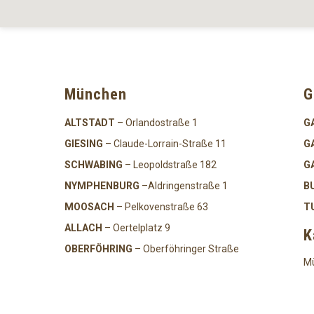
München
G
ALTSTADT
– Orlandostraße 1
G
GIESING
– Claude-Lorrain-Straße 11
G
SCHWABING
– Leopoldstraße 182
G
NYMPHENBURG
–Aldringenstraße 1
B
MOOSACH
– Pelkovenstraße 63
T
ALLACH
– Oertelplatz 9
K
OBERFÖHRING
– Oberföhringer Straße
Mü