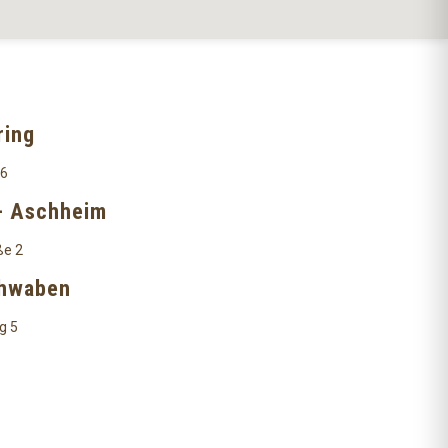
ring
 6
- Aschheim
ße 2
chwaben
g 5