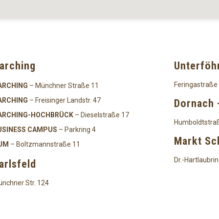
arching
Unterföh
Feringastraße
ARCHING
– Münchner Straße 11
ARCHING
– Freisinger Landstr. 47
Dornach 
ARCHING-HOCHBRÜCK
– Dieselstraße 17
Humboldtstra
USINESS CAMPUS
– Parkring 4
Markt S
UM
– Boltzmannstraße 11
Dr.-Hartlaubrin
arlsfeld
nchner Str. 124