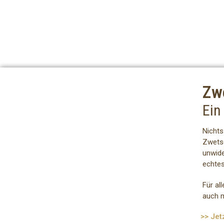
Zw
Ein
Nichts
Zwets
unwide
echte
Für al
auch m
>> Jet